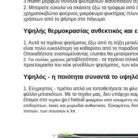
3 muffin μορφών σύνολα φλυτζανιών ικανοποιούν σχ
2.
Μπορείτε εύκολα να σκάσετε έξω τα τρόφιμα από 
χρηματοκιβώτιο φούρνος-μικρόκυμα-ψυκτήρας-πλυντ
χρήσεων από το ψήσιμο στο πάγωμα.
Υψηλής θερμοκρασίας ανθεκτικός και ε
1. Αυτά τα τηγάνια ψησίματος έξω από τη λήξη μεταλ
είναι πολύ ευκολότερη να καθαρίσει από το παραδο
Οποιαδήποτε εναπομείναντας crumbs θα μετατραπο
μεταβλητότητα - τα τηγάνια σιλικ
2. Για πολλές χρήσεις
προετοιμασία του κέικ γενεθλίων ψησίματος, των κέι
Υψηλός - η ποιότητα συναντά το υψηλ
1. Εύχρηστος - πρέπει απλά να τοποθετήσετε τα φλυτ
φύλλο μπισκότων. Με το τηγάνι μας, δεν υπάρχει καμ
έτοιμοι στο
go.t heloaf
τηγάνι
φιαγμένο από εύκαμπτη σιλ
επιδορπίων, λεκές και μυρωδιά-ανθεκτικός. Εύκαμπτος δίσκ
πιτσών, των σουσιών κ.λπ.