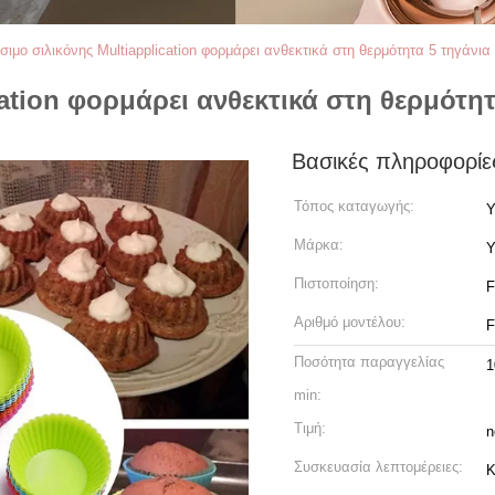
σιμο σιλικόνης Multiapplication φορμάρει ανθεκτικά στη θερμότητα 5 τηγάνια
ation φορμάρει ανθεκτικά στη θερμότητ
Βασικές πληροφορίε
Τόπος καταγωγής:
Y
Μάρκα:
Y
Πιστοποίηση:
Αριθμό μοντέλου:
Ποσότητα παραγγελίας
1
min:
Τιμή:
n
Συσκευασία λεπτομέρειες:
Κ