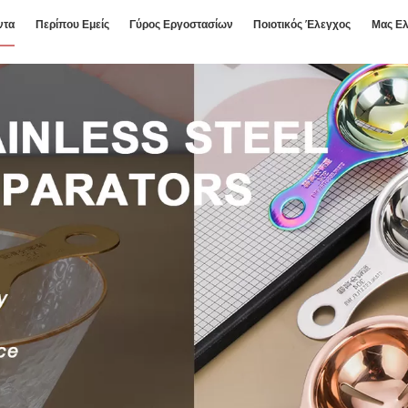
ντα
Περίπου Εμείς
Γύρος Εργοστασίων
Ποιοτικός Έλεγχος
Μας Ελ