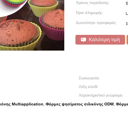
Χρόνος παράδοσης:
Έ
Όροι πληρωμής:
L
Δυνατότητα προσφοράς:
1
Καλύτερη τιμή
Συσκευασία:
Λέξη κλειδί:
Χαρακτηριστικό γνώρισμα:
όνης Multiapplication
Φόρμες ψησίματος σιλικόνης ODM
Φόρμε
,
,