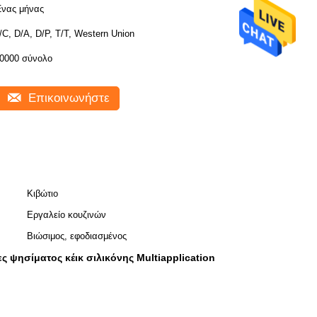
νας μήνας
/C, D/A, D/P, T/T, Western Union
0000 σύνολο
Επικοινωνήστε
Κιβώτιο
Εργαλείο κουζινών
Βιώσιμος, εφοδιασμένος
ς ψησίματος κέικ σιλικόνης Multiapplication