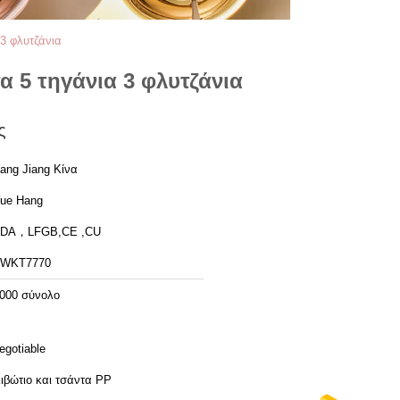
 3 φλυτζάνια
α 5 τηγάνια 3 φλυτζάνια
ς
ang Jiang Κίνα
ue Hang
FDA，LFGB,CE ,CU
FWKT7770
000 σύνολο
egotiable
ιβώτιο και τσάντα PP