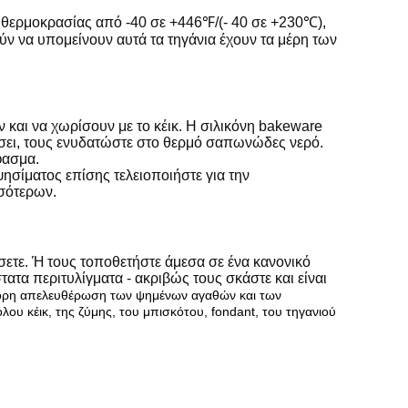
ο θερμοκρασίας από -40 σε +446℉/(- 40 σε +230℃),
 να υπομείνουν αυτά τα τηγάνια έχουν τα μέρη των
ν και να χωρίσουν με το κέικ. Η σιλικόνη bakeware
ήσει, τους ενυδατώστε στο θερμό σαπωνώδες νερό.
φασμα.
ψησίματος επίσης τελειοποιήστε για την
σσότερων.
ήσετε. Ή τους τοποθετήστε άμεσα σε ένα κανονικό
ατα περιτυλίγματα - ακριβώς τους σκάστε και είναι
ρήγορη απελευθέρωση των ψημένων αγαθών και των
ου κέικ, της ζύμης, του μπισκότου, fondant, του τηγανιού