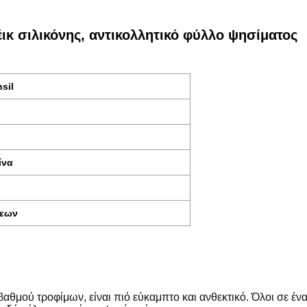
ικ σιλικόνης, αντικολλητικό φύλλο ψησίματος
sil
ίνα
εων
αθμού τροφίμων, είναι πιό εύκαμπτο και ανθεκτικό. Όλοι σε έν