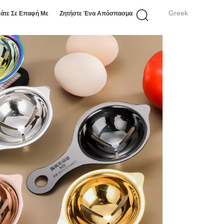
Greek
άτε Σε Επαφή Με
Ζητήστε Ένα Απόσπασμα