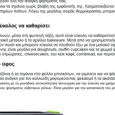
εδόν όλη την ανάγκη ψησίματός σας.
όλα τα τηγάνια χωρίς βλάβη της εμφάνισής της. Χρηματοκιβώτι
ηρίων πιάτων. Λόγω της μεγάλης σειράς θερμοκρασίας μπορούν
ύκολος να καθαρίσει
λινών, μέσα στη φωτεινή λήξη, αυτό είναι εύκολο να καθαριστού
σιακό μέταλλο ή το αργίλιο bakeware. Μετά από να χρησιμοποι
ύν mush και μπορούν εύκολα να πλυθούν έξω με ένα μαλακό ύ
όνης είναι μεγάλα για doughnuts, muffin cupcakes και τα ψωμιά 
κ στρώματος, cheesecakes, του κέικ καφέ, cornbread, και περι
ό ύφος
ζάνια ή τα τηγάνια στο φύλλο μπισκότων, να γεμίσετε και να ψ
ία ανάγκη για τον κολλώδη μαγειρεύοντας ψεκασμό ή τα ακατάστ
ικόνη με τη μοναδική αντικολλητική λειτουργία για την εύκολη και γ
ος ψησίματος ελβετικών ρόλων. Είναι μεγάλο για την κατασκευή του ρόλ