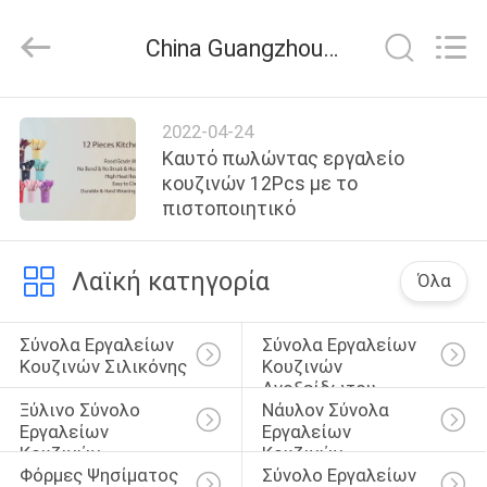
2026
Guangzhou
Yuehang
China Guangzhou Yuehang Trading Co.,Ltd. εταιρικά νέα
Trading
Co.,Ltd..
All
Rights
Reserved.
ΣΠΊΤΙ
2022-04-24
Καυτό πωλώντας εργαλείο
ΠΡΟΪΌΝΤΑ
κουζινών 12Pcs με το
πιστοποιητικό
ΠΕΡΊΠΟΥ
Λαϊκή κατηγορία
Όλα
ΕΜΕΊΣ
Σύνολα Εργαλείων 
Σύνολα Εργαλείων 
ΓΎΡΟΣ
Κουζινών Σιλικόνης
Κουζινών 
Ανοξείδωτου
ΕΡΓΟΣΤΑΣΊΩΝ
Ξύλινο Σύνολο 
Νάυλον Σύνολα 
Εργαλείων 
Εργαλείων 
Κουζινών
Κουζινών
ΠΟΙΟΤΙΚΌΣ
Φόρμες Ψησίματος 
Σύνολο Εργαλείων 