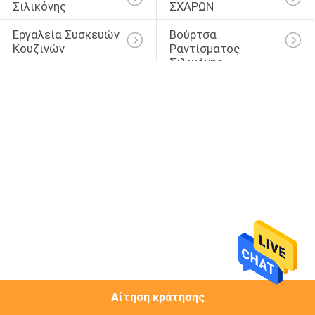
Σιλικόνης
ΣΧΑΡΩΝ
ΈΛΕΓΧΟΣ
Εργαλεία Συσκευών 
Βούρτσα 
Κουζινών
Ραντίσματος 
ΜΑΣ
Σιλικόνης
ΕΛΆΤΕ
ΣΕ
ΕΠΑΦΉ
ΜΕ
ΖΗΤΉΣΤΕ
ΈΝΑ
ΑΠΌΣΠΑΣΜΑ
SITEMAP
Αίτηση κράτησης