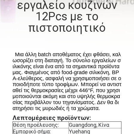
εργαλείο κουζινών
ΈΛΕΓΧΟΣ
12Pcs με το
ΜΑΣ
πιστοποιητικό
ΕΛΆΤΕ
ΣΕ
ΕΠΑΦΉ
Μια άλλη batch αποθέματος έχει φθάσει, καλ
ωσορίζει στη διαταγή. Το σύνολο εργαλείων σ
ΜΕ
ιλικόνης είναι ένα από τα σημαντικά προϊόντα
μας. Φιαγμένος από food-grade σιλικόνη, BP
A-ελεύθερος, ασφαλή να χρησιμοποιήσει σε ο
ΖΗΤΉΣΤΕ
ποιοδήποτε τύπο τροφίμων. Μπορεί να αντιστ
αθεί τις θερμοκρασίες μέχρι 446°F, που χρησι
ΈΝΑ
μοποιούνται ακόμη και στο υψηλής θερμοκρα
ΑΠΌΣΠΑΣΜΑ
σίας περιβάλλον του τηγανίσματος. Δεν θα δι
ατηρήσει τις μυρωδιές ή τα χρώματα.
Λεπτομέρειες προϊόντων:
SITEMAP
Θέση προέλευσης:
Guangdong, Κίνα
Εμπορικό σήμα:
Yuehang