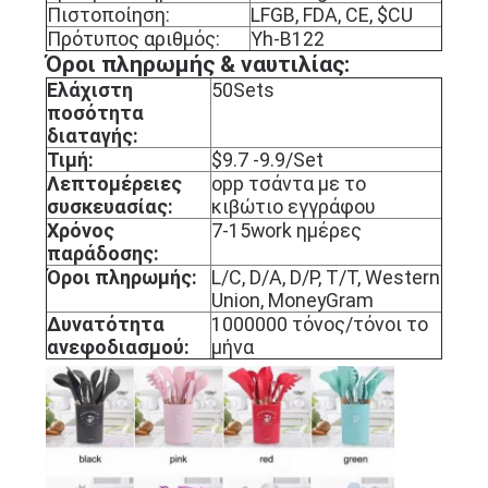
Πιστοποίηση:
LFGB, FDA, CE, $CU
PRIVACY
Πρότυπος αριθμός:
Yh-B122
POLICY
Όροι πληρωμής & ναυτιλίας:
Ελάχιστη
50Sets
ποσότητα
διαταγής:
Τιμή:
$9.7 -9.9/Set
Λεπτομέρειες
opp τσάντα με το
συσκευασίας:
κιβώτιο εγγράφου
Χρόνος
7-15work ημέρες
παράδοσης:
Όροι πληρωμής:
L/C, D/A, D/P, T/T, Western
Union, MoneyGram
Δυνατότητα
1000000 τόνος/τόνοι το
ανεφοδιασμού:
μήνα