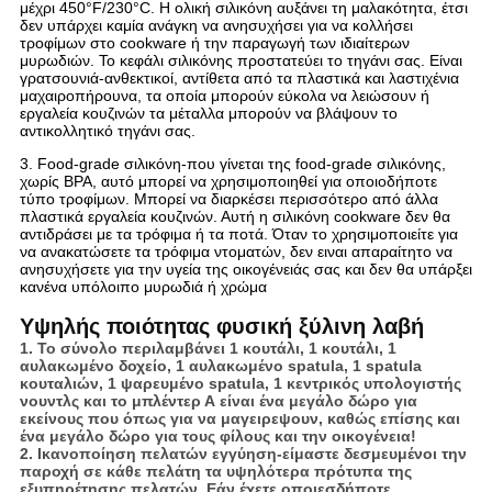
μέχρι 450°F/230°C. Η ολική σιλικόνη αυξάνει τη μαλακότητα, έτσι
δεν υπάρχει καμία ανάγκη να ανησυχήσει για να κολλήσει
τροφίμων στο cookware ή την παραγωγή των ιδιαίτερων
μυρωδιών. Το κεφάλι σιλικόνης προστατεύει το τηγάνι σας. Είναι
γρατσουνιά-ανθεκτικοί, αντίθετα από τα πλαστικά και λαστιχένια
μαχαιροπήρουνα, τα οποία μπορούν εύκολα να λειώσουν ή
εργαλεία κουζινών τα μέταλλα μπορούν να βλάψουν το
αντικολλητικό τηγάνι σας.
3. Food-grade σιλικόνη-που γίνεται της food-grade σιλικόνης,
χωρίς BPA, αυτό μπορεί να χρησιμοποιηθεί για οποιοδήποτε
τύπο τροφίμων. Μπορεί να διαρκέσει περισσότερο από άλλα
πλαστικά εργαλεία κουζινών. Αυτή η σιλικόνη cookware δεν θα
αντιδράσει με τα τρόφιμα ή τα ποτά. Όταν το χρησιμοποιείτε για
να ανακατώσετε τα τρόφιμα ντοματών, δεν ειναι απαραίτητο να
ανησυχήσετε για την υγεία της οικογένειάς σας και δεν θα υπάρξει
κανένα υπόλοιπο μυρωδιά ή χρώμα
Υψηλής ποιότητας φυσική ξύλινη λαβή
1. Το σύνολο περιλαμβάνει 1 κουτάλι, 1 κουτάλι, 1
αυλακωμένο δοχείο, 1 αυλακωμένο spatula, 1 spatula
κουταλιών, 1 ψαρευμένο spatula, 1 κεντρικός υπολογιστής
νουντλς και το μπλέντερ Α είναι ένα μεγάλο δώρο για
εκείνους που όπως για να μαγειρεψουν, καθώς επίσης και
ένα μεγάλο δώρο για τους φίλους και την οικογένεια!
2. Ικανοποίηση πελατών εγγύηση-είμαστε δεσμευμένοι την
παροχή σε κάθε πελάτη τα υψηλότερα πρότυπα της
εξυπηρέτησης πελατών. Εάν έχετε οποιεσδήποτε