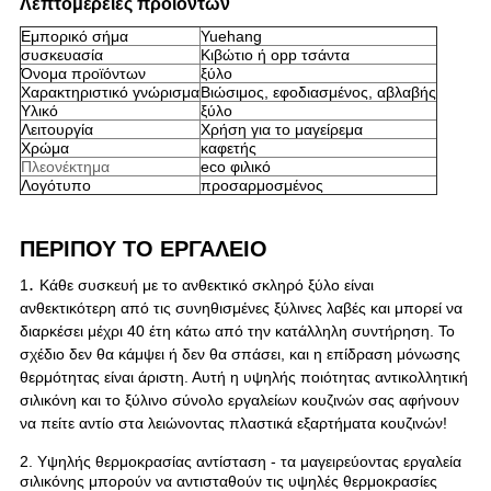
Λεπτομέρειες προϊόντων
Εμπορικό σήμα
Yuehang
συσκευασία
Κιβώτιο ή opp τσάντα
Όνομα προϊόντων
ξύλο
Χαρακτηριστικό γνώρισμα
Βιώσιμος, εφοδιασμένος, αβλαβής
Υλικό
ξύλο
Λειτουργία
Χρήση για το μαγείρεμα
Χρώμα
καφετής
Πλεονέκτημα
eco φιλικό
Λογότυπο
προσαρμοσμένος
ΠΕΡΙΠΟΥ ΤΟ ΕΡΓΑΛΕΙΟ
.
1
Κάθε συσκευή με το ανθεκτικό σκληρό ξύλο είναι
ανθεκτικότερη από τις συνηθισμένες ξύλινες λαβές και μπορεί να
διαρκέσει μέχρι 40 έτη κάτω από την κατάλληλη συντήρηση. Το
σχέδιο δεν θα κάμψει ή δεν θα σπάσει, και η επίδραση μόνωσης
θερμότητας είναι άριστη. Αυτή η υψηλής ποιότητας αντικολλητική
σιλικόνη και το ξύλινο σύνολο εργαλείων κουζινών σας αφήνουν
να πείτε αντίο στα λειώνοντας πλαστικά εξαρτήματα κουζινών!
2.
Υψηλής θερμοκρασίας αντίσταση - τα μαγειρεύοντας εργαλεία
σιλικόνης μπορούν να αντισταθούν τις υψηλές θερμοκρασίες