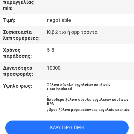
παραγγελίας
ΈΛΕΓΧΟΣ
min:
Τιμή:
negotiable
ΜΑΣ
ΕΛΆΤΕ
Συσκευασία
Κιβώτιο ή opp τσάντα
λεπτομέρειες:
ΣΕ
Χρόνος
5-8
ΕΠΑΦΉ
παράδοσης:
ΜΕ
Δυνατότητα
10000
προσφοράς:
ΖΗΤΉΣΤΕ
Υψηλό φως:
Ξύλινο σύνολο εργαλείων κουζινών
Heatinsulated
ΈΝΑ
,
Ελεύθερο ξύλινο σύνολο εργαλείων κουζινών
ΑΠΌΣΠΑΣΜΑ
BPA
,
8pcs ξύλινα μαγειρεύοντας εργαλεία ακακιών
SITEMAP
ΚΑΛΎΤΕΡΗ ΤΙΜΉ