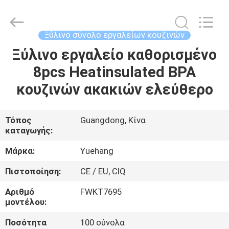
2026
Guangzhou
Yuehang
Trading
Co.,Ltd..
Ξύλινο σύνολο εργαλείων κουζινών
All
Rights
Reserved.
Ξύλινο εργαλείο καθορισμένο
ΣΠΊΤΙ
8pcs Heatinsulated BPA
ΠΡΟΪΌΝΤΑ
κουζινών ακακιών ελεύθερο
ΠΕΡΊΠΟΥ
Τόπος
Guangdong, Κίνα
καταγωγής:
ΕΜΕΊΣ
Μάρκα:
Yuehang
ΓΎΡΟΣ
Πιστοποίηση:
CE / EU, CIQ
ΕΡΓΟΣΤΑΣΊΩΝ
Αριθμό
FWKT7695
μοντέλου:
ΠΟΙΟΤΙΚΌΣ
Ποσότητα
100 σύνολα