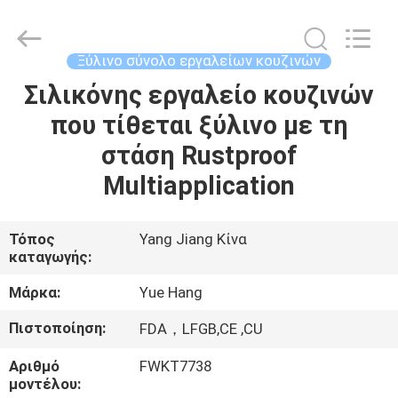
2026
Guangzhou
Yuehang
Trading
Co.,Ltd..
Ξύλινο σύνολο εργαλείων κουζινών
All
Rights
Reserved.
Σιλικόνης εργαλείο κουζινών
ΣΠΊΤΙ
που τίθεται ξύλινο με τη
ΠΡΟΪΌΝΤΑ
στάση Rustproof
Multiapplication
ΠΕΡΊΠΟΥ
ΕΜΕΊΣ
Τόπος
Yang Jiang Κίνα
καταγωγής:
ΓΎΡΟΣ
Μάρκα:
Yue Hang
ΕΡΓΟΣΤΑΣΊΩΝ
Πιστοποίηση:
FDA，LFGB,CE ,CU
Αριθμό
FWKT7738
ΠΟΙΟΤΙΚΌΣ
μοντέλου: