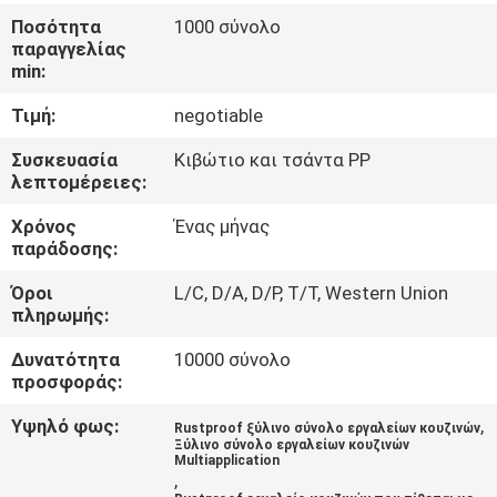
ΈΛΕΓΧΟΣ
Ποσότητα
1000 σύνολο
παραγγελίας
min:
ΜΑΣ
Τιμή:
negotiable
ΕΛΆΤΕ
ΣΕ
Συσκευασία
Κιβώτιο και τσάντα PP
λεπτομέρειες:
ΕΠΑΦΉ
Χρόνος
Ένας μήνας
ΜΕ
παράδοσης:
Όροι
L/C, D/A, D/P, T/T, Western Union
ΖΗΤΉΣΤΕ
πληρωμής:
ΈΝΑ
Δυνατότητα
10000 σύνολο
ΑΠΌΣΠΑΣΜΑ
προσφοράς:
Υψηλό φως:
,
Rustproof ξύλινο σύνολο εργαλείων κουζινών
Ξύλινο σύνολο εργαλείων κουζινών
SITEMAP
Multiapplication
,