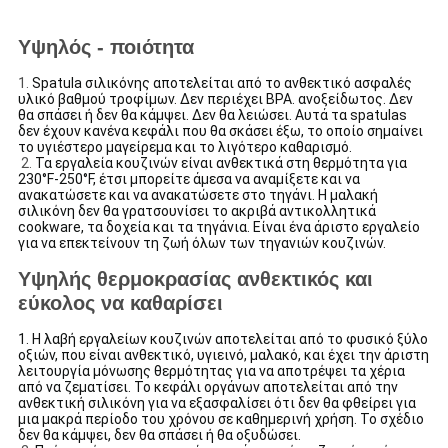
Υψηλός - ποιότητα
1.
Spatula σιλικόνης αποτελείται από το ανθεκτικό ασφαλές
υλικό βαθμού τροφίμων. Δεν περιέχει BPA. ανοξείδωτος. Δεν
θα σπάσει ή δεν θα κάμψει. Δεν θα λειώσει. Αυτά τα spatulas
δεν έχουν κανένα κεφάλι που θα σκάσει έξω, το οποίο σημαίνει
το υγιέστερο μαγείρεμα και το λιγότερο καθαρισμό.
2.
Τα εργαλεία κουζινών είναι ανθεκτικά στη θερμότητα για
230°F-250°F, έτσι μπορείτε άμεσα να αναμίξετε και να
ανακατώσετε και να ανακατώσετε στο τηγάνι. Η μαλακή
σιλικόνη δεν θα γρατσουνίσει το ακριβά αντικολλητικά
cookware, τα δοχεία και τα τηγάνια. Είναι ένα άριστο εργαλείο
για να επεκτείνουν τη ζωή όλων των τηγανιών κουζινών.
Υψηλής θερμοκρασίας ανθεκτικός και
εύκολος να καθαρίσει
1.
Η λαβή εργαλείων κουζινών αποτελείται από το φυσικό ξύλο
οξιών, που είναι ανθεκτικό, υγιεινό, μαλακό, και έχει την άριστη
λειτουργία μόνωσης θερμότητας για να αποτρέψει τα χέρια
από να ζεματίσει. Το κεφάλι οργάνων αποτελείται από την
ανθεκτική σιλικόνη για να εξασφαλίσει ότι δεν θα φθείρει για
μια μακρά περίοδο του χρόνου σε καθημερινή χρήση. Το σχέδιο
δεν θα κάμψει, δεν θα σπάσει ή θα οξυδώσει.