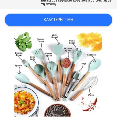
Rustproof εργαλείο κουζινών που τίθεται με
τη στάση
PRIVACY
POLICY
ΚΑΛΎΤΕΡΗ ΤΙΜΉ