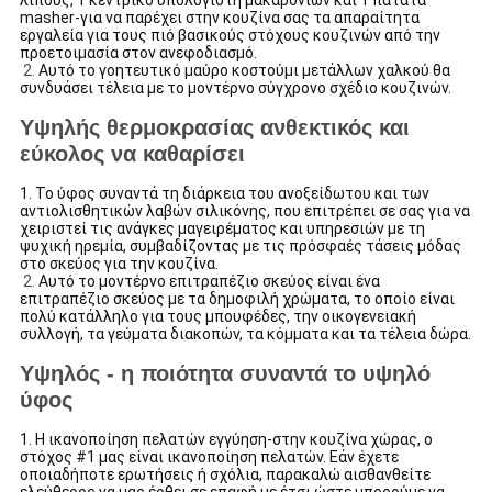
λίπους, 1 κεντρικό υπολογιστή μακαρονιών και 1 πατάτα
masher-για να παρέχει στην κουζίνα σας τα απαραίτητα
εργαλεία για τους πιό βασικούς στόχους κουζινών από την
προετοιμασία στον ανεφοδιασμό.
2.
Αυτό το γοητευτικό μαύρο κοστούμι μετάλλων χαλκού θα
συνδυάσει τέλεια με το μοντέρνο σύγχρονο σχέδιο κουζινών.
Υψηλής θερμοκρασίας ανθεκτικός και
εύκολος να καθαρίσει
1.
Το
ύφος συναντά τη διάρκεια του ανοξείδωτου και των
αντιολισθητικών λαβών σιλικόνης, που επιτρέπει σε σας για να
χειριστεί τις ανάγκες μαγειρέματος και υπηρεσιών με τη
ψυχική ηρεμία, συμβαδίζοντας με τις πρόσφαές τάσεις μόδας
στο σκεύος για την κουζίνα.
2.
Αυτό το
μοντέρνο επιτραπέζιο σκεύος είναι ένα
επιτραπέζιο σκεύος με τα δημοφιλή χρώματα, το οποίο είναι
πολύ κατάλληλο για τους μπουφέδες, την οικογενειακή
συλλογή, τα γεύματα διακοπών, τα κόμματα και τα τέλεια δώρα.
Υψηλός - η ποιότητα συναντά το υψηλό
ύφος
1. Η ικανοποίηση πελατών εγγύηση-στην κουζίνα χώρας, ο
στόχος #1 μας είναι ικανοποίηση πελατών. Εάν έχετε
οποιαδήποτε ερωτήσεις ή σχόλια, παρακαλώ αισθανθείτε