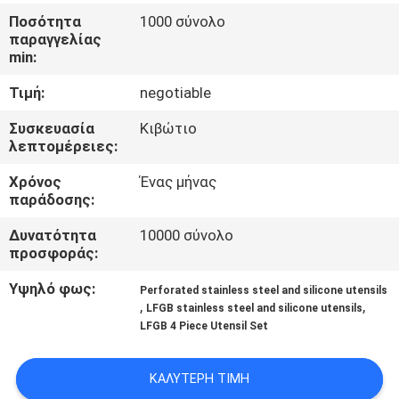
ΈΛΕΓΧΟΣ
Ποσότητα
1000 σύνολο
παραγγελίας
min:
ΜΑΣ
Τιμή:
negotiable
ΕΛΆΤΕ
ΣΕ
Συσκευασία
Κιβώτιο
λεπτομέρειες:
ΕΠΑΦΉ
Χρόνος
Ένας μήνας
ΜΕ
παράδοσης:
Δυνατότητα
10000 σύνολο
ΖΗΤΉΣΤΕ
προσφοράς:
ΈΝΑ
Υψηλό φως:
Perforated stainless steel and silicone utensils
ΑΠΌΣΠΑΣΜΑ
,
,
LFGB stainless steel and silicone utensils
LFGB 4 Piece Utensil Set
SITEMAP
ΚΑΛΎΤΕΡΗ ΤΙΜΉ