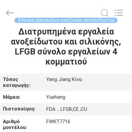
2026
Guangzhou
Yuehang
Trading
Co.,Ltd..
Σύνολα εργαλείων κουζινών ανοξείδωτου
All
Rights
Reserved.
Διατρυπημένα εργαλεία
ΣΠΊΤΙ
ανοξείδωτου και σιλικόνης,
ΠΡΟΪΌΝΤΑ
LFGB σύνολο εργαλείων 4
κομματιού
ΠΕΡΊΠΟΥ
ΕΜΕΊΣ
Τόπος
Yang Jiang Κίνα
καταγωγής:
ΓΎΡΟΣ
Μάρκα:
Yuehang
ΕΡΓΟΣΤΑΣΊΩΝ
Πιστοποίηση:
FDA，LFGB,CE ,CU
Αριθμό
FWKT7716
ΠΟΙΟΤΙΚΌΣ
μοντέλου: