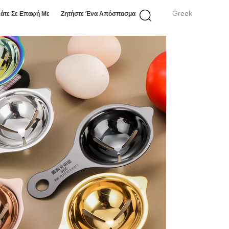
Greek
άτε Σε Επαφή Με
Ζητήστε Ένα Απόσπασμα