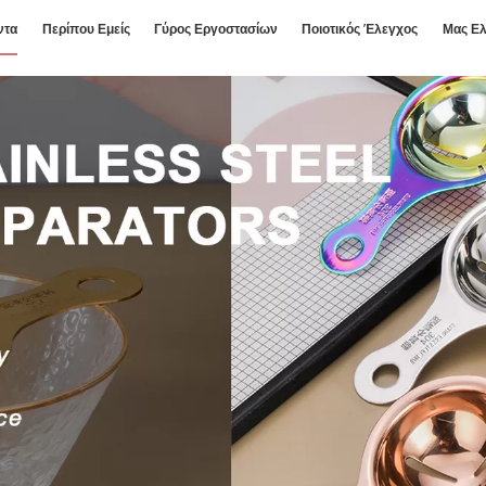
ντα
Περίπου Εμείς
Γύρος Εργοστασίων
Ποιοτικός Έλεγχος
Μας Ελ