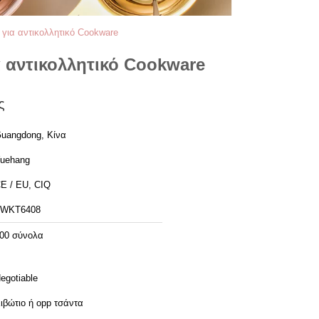
 για αντικολλητικό Cookware
α αντικολλητικό Cookware
ς
uangdong, Κίνα
uehang
E / EU, CIQ
FWKT6408
00 σύνολα
egotiable
ιβώτιο ή opp τσάντα