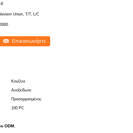
-8
estern Union, T/T, L/C
0000
Επικοινωνήστε
Κουζίνα
Ανοξείδωτο
Προσαρμοσμένος
100 PC
του ODM
,