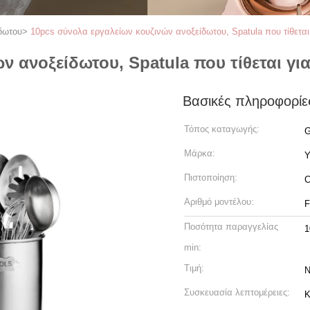
δωτου
>
10pcs σύνολα εργαλείων κουζινών ανοξείδωτου, Spatula που τίθεται
ν ανοξείδωτου, Spatula που τίθεται γι
Βασικές πληροφορίε
Τόπος καταγωγής:
G
Μάρκα:
Y
Πιστοποίηση:
C
Αριθμό μοντέλου:
Ποσότητα παραγγελίας
1
min:
Τιμή:
N
Συσκευασία λεπτομέρειες:
Κ