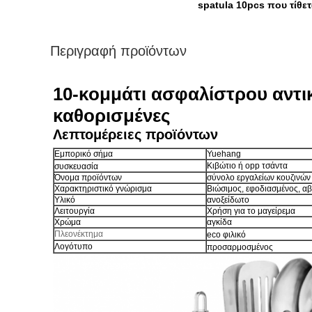
spatula 10pcs που τίθετ
Περιγραφή προϊόντων
10-κομμάτι ασφαλίστρου αντι
καθορισμένες
Λεπτομέρειες προϊόντων
Εμπορικό σήμα
Yuehang
Κιβώτιο ή opp τσάντα
συσκευασία
Όνομα προϊόντων
σύνολο εργαλείων κουζινών
Χαρακτηριστικό γνώρισμα
Βιώσιμος, εφοδιασμένος, α
Υλικό
ανοξείδωτο
Λειτουργία
Χρήση για το μαγείρεμα
Χρώμα
αγκίδα
Πλεονέκτημα
eco φιλικό
Λογότυπο
προσαρμοσμένος