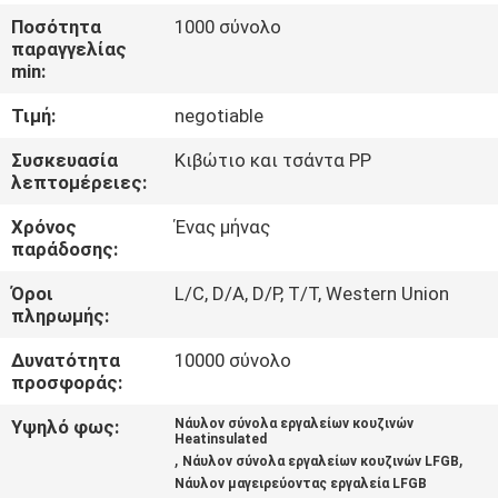
ΈΛΕΓΧΟΣ
Ποσότητα
1000 σύνολο
παραγγελίας
min:
ΜΑΣ
Τιμή:
negotiable
ΕΛΆΤΕ
ΣΕ
Συσκευασία
Κιβώτιο και τσάντα PP
λεπτομέρειες:
ΕΠΑΦΉ
Χρόνος
Ένας μήνας
ΜΕ
παράδοσης:
Όροι
L/C, D/A, D/P, T/T, Western Union
ΖΗΤΉΣΤΕ
πληρωμής:
ΈΝΑ
Δυνατότητα
10000 σύνολο
ΑΠΌΣΠΑΣΜΑ
προσφοράς:
Υψηλό φως:
Νάυλον σύνολα εργαλείων κουζινών
Heatinsulated
SITEMAP
,
,
Νάυλον σύνολα εργαλείων κουζινών LFGB
Νάυλον μαγειρεύοντας εργαλεία LFGB