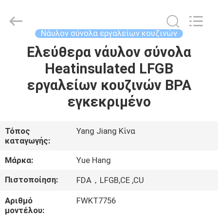
2026
Guangzhou
Yuehang
Trading
Co.,Ltd..
Νάυλον σύνολα εργαλείων κουζινών
All
Rights
Reserved.
Ελεύθερα νάυλον σύνολα
ΣΠΊΤΙ
Heatinsulated LFGB
ΠΡΟΪΌΝΤΑ
εργαλείων κουζινών BPA
εγκεκριμένο
ΠΕΡΊΠΟΥ
ΕΜΕΊΣ
Τόπος
Yang Jiang Κίνα
καταγωγής:
ΓΎΡΟΣ
Μάρκα:
Yue Hang
ΕΡΓΟΣΤΑΣΊΩΝ
Πιστοποίηση:
FDA，LFGB,CE ,CU
Αριθμό
FWKT7756
ΠΟΙΟΤΙΚΌΣ
μοντέλου: