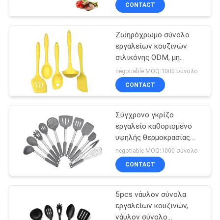
μαγειρέματος σιλικόνης
ΈΛΕΓΧΟΣ
CONTACT
διαθέσιμος
Ζωηρόχρωμο σύνολο
ΜΑΣ
εργαλείων κουζινών
ΕΛΆΤΕ
σιλικόνης ODM, μη
ΣΕ
τοξικά μαγειρεύοντας
negotiable MOQ:1000 σύνολο
εργαλεία σιλικόνης
ΕΠΑΦΉ
CONTACT
ΜΕ
Σύγχρονο γκρίζο
εργαλείο καθορισμένο
ΖΗΤΉΣΤΕ
υψηλής θερμοκρασίας
ανθεκτικό Corrosionfree
ΈΝΑ
negotiable MOQ:1000 σύνολο
κουζινών σιλικόνης
CONTACT
ΑΠΌΣΠΑΣΜΑ
5pcs νάυλον σύνολα
SITEMAP
εργαλείων κουζινών,
νάυλον σύνολο