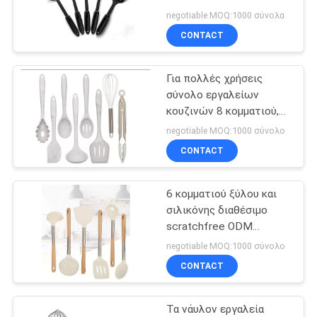
κουταλιών γοήτρου
PRIVACY
negotiable MOQ:1000 σύνολα
ODM
CONTACT
POLICY
Για πολλές χρήσεις
σύνολο εργαλείων
κουζινών 8 κομματιού,
σύνολο κουζινών
negotiable MOQ:1000 σύνολο
εργαλείων σιλικόνης
CONTACT
Antiodor
6 κομματιού ξύλου και
σιλικόνης διαθέσιμο
scratchfree ODM
εργαλείων καθορισμένο
negotiable MOQ:1000 σύνολο
CONTACT
Τα νάυλον εργαλεία