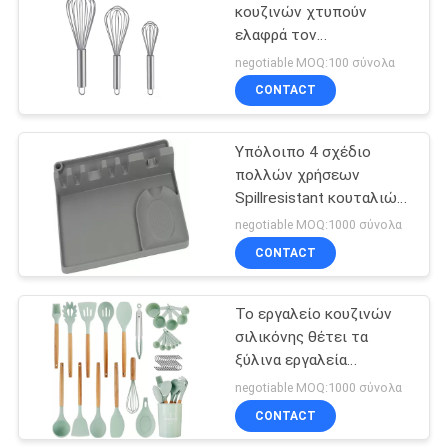
κουζινών χτυπούν
ελαφρά τον
πολυσύνθετο ODM 7pcs
negotiable MOQ:100 σύνολα
διαθέσιμο
CONTACT
Υπόλοιπο 4 σχέδιο
πολλών χρήσεων
Spillresistant κουταλιών
σιλικόνης ODM
negotiable MOQ:1000 σύνολα
αυλακώσεων
CONTACT
Το εργαλείο κουζινών
σιλικόνης θέτει τα
ξύλινα εργαλεία
συσκευών κουζινών
negotiable MOQ:1000 σύνολα
λαβών καθορισμένα
CONTACT