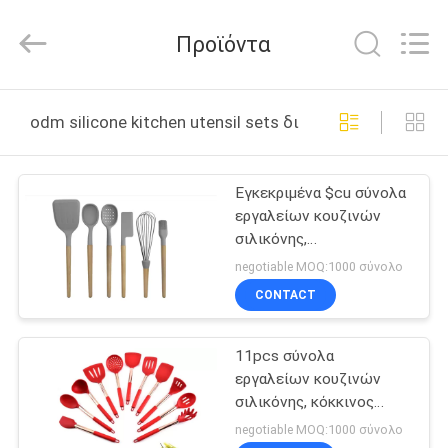
2026
Guangzhou
Yuehang
Προϊόντα
Trading
Co.,Ltd..
All
Rights
Reserved.
ΣΠΊΤΙ
odm silicone kitchen utensil sets διαδικτυακή κατασκ
ΠΡΟΪΌΝΤΑ
Εγκεκριμένα $cu σύνολα
εργαλείων κουζινών
ΠΕΡΊΠΟΥ
σιλικόνης,
ΕΜΕΊΣ
μαγειρεύοντας εργαλεία
negotiable MOQ:1000 σύνολο
σιλικόνης ODM ξύλινα
CONTACT
ΓΎΡΟΣ
11pcs σύνολα
ΕΡΓΟΣΤΑΣΊΩΝ
εργαλείων κουζινών
σιλικόνης, κόκκινος
ΠΟΙΟΤΙΚΌΣ
ODM εργαλείων
negotiable MOQ:1000 σύνολο