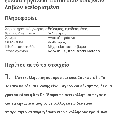
ξύλινα εργαλεία συσκευών κουζινών
λαβών καθορισμένα
Πληροφορίες
Χαρακτηριστικό γνώρισμα
Βιώσιμος, εφοδιασμένος
Χρόνος δειγμάτων
5-7 ημέρες
Χρώμα
Ανοικτό πράσινο
OEM/ODM
Διαθέσιμος
Έξοδα αποστολής
Μέχρι cbm και το βάρος
Ύφος σχεδίου
ΚΛΑΣΙΚΟΣ, πολυτέλεια Morden
Περίπου αυτό το στοιχείο
1.
【Αντικολλητικός και προστατεύει Cookware】: Το
μαλακό κεφάλι σιλικόνης είναι ισχυρό και εύκαμπτο, δεν θα
γρατσουνίσει ή δεν θα βλάψει τα αντικολλητικά τηγάνια
και τα τηγάνια όπως το μέταλλο, εσείς δεν ειναι
απαραίτητο να ανησυχήσουν για να κολλήσουν τροφίμων