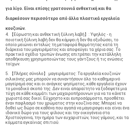
για λίγο. Είναι επίσης γρατσουνιά ανθεκτική και θα
διαρκέσουν περισσότερο από άλλα πλαστικά εργαλεία
κουζινών.
4. 【Εύρωστη και ανθεκτική ξύλινη λαβή】: Υψηλός - η
ποιοτική ξύλινη λαβή δεν θα κάμψει ή δεν θα οξυδώσει, το
οποίο μειώνει εντελώς τη μεταφορά θερμότητας κατά τη
διάρκεια του μαγειρέματος και αποφεύγει τα χέρια σας. Το
πρακτικό σχέδιο τρυπών ένωσης επιτρέπει την κατάλληλη
αποθήκευση χρησιμοποιώντας τους γάντζους ή τις ενώσεις
τοίχων.
5. 【Πλήρες σύνολο】 μαγειρέματος: Τα εργαλεία κουζινών
σιλικόνης μας μπορούν να συναντήσουν όλο το καθημερινό
μαγείρεμά σας και οι ανάγκες ψησίματος, κάθε εργαλείο έχουν
το μοναδικό σκοπό της. Δεν ειναι απαραίτητο να ξοδεψετε μια
τύχη σε κάθε κομμάτι των μαχαιροπήρουνων για να το κάνετε
χωριστά σας δικοί. Εύχρηστο και ευπροσάρμοστο, προσθέτει
έναν παφλασμό του χρώματος στην κουζίνα σας. Μπορεί να
δοθεί ως δώρο σε καθένα που αγαπά να μαγειρεψει και είναι ένα
ιδανικό δώρο για τους φίλους και την οικογένεια στα
Χριστούγεννα, την ημέρα των ευχαριστιών, τους γάμους, και τα
κόμματα εγκαίνιας σπιτιού.