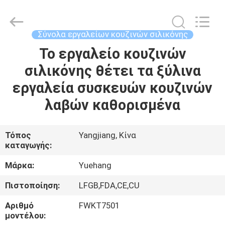
2026
Guangzhou
Yuehang
Trading
Co.,Ltd..
Σύνολα εργαλείων κουζινών σιλικόνης
All
Rights
Reserved.
Το εργαλείο κουζινών
ΣΠΊΤΙ
σιλικόνης θέτει τα ξύλινα
ΠΡΟΪΌΝΤΑ
εργαλεία συσκευών κουζινών
λαβών καθορισμένα
ΠΕΡΊΠΟΥ
ΕΜΕΊΣ
Τόπος
Yangjiang, Κίνα
καταγωγής:
ΓΎΡΟΣ
Μάρκα:
Yuehang
ΕΡΓΟΣΤΑΣΊΩΝ
Πιστοποίηση:
LFGB,FDA,CE,CU
Αριθμό
FWKT7501
ΠΟΙΟΤΙΚΌΣ
μοντέλου: