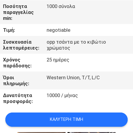
ΈΛΕΓΧΟΣ
Ποσότητα
1000 σύνολα
παραγγελίας
min:
ΜΑΣ
Τιμή:
negotiable
ΕΛΆΤΕ
ΣΕ
Συσκευασία
opp τσάντα με το κιβώτιο
λεπτομέρειες:
χρώματος
ΕΠΑΦΉ
Χρόνος
25 ημέρες
ΜΕ
παράδοσης:
Όροι
Western Union, T/T, L/C
ΖΗΤΉΣΤΕ
πληρωμής:
ΈΝΑ
Δυνατότητα
10000 / μήνας
ΑΠΌΣΠΑΣΜΑ
προσφοράς:
ΚΑΛΎΤΕΡΗ ΤΙΜΉ
SITEMAP