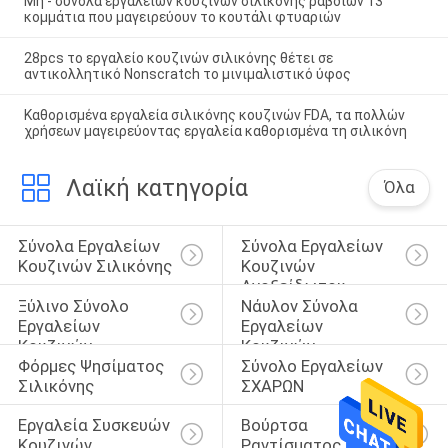
Μη - σύνολα εργαλείων κουζινών σιλικόνης ραβδιών 13
κομμάτια που μαγειρεύουν το κουτάλι φτυαριών
28pcs το εργαλείο κουζινών σιλικόνης θέτει σε
αντικολλητικό Nonscratch το μινιμαλιστικό ύφος
Καθορισμένα εργαλεία σιλικόνης κουζινών FDA, τα πολλών
χρήσεων μαγειρεύοντας εργαλεία καθορισμένα τη σιλικόνη
Λαϊκή κατηγορία
Όλα
Σύνολα Εργαλείων 
Σύνολα Εργαλείων 
Κουζινών Σιλικόνης
Κουζινών 
Ανοξείδωτου
Ξύλινο Σύνολο 
Νάυλον Σύνολα 
Εργαλείων 
Εργαλείων 
Κουζινών
Κουζινών
Φόρμες Ψησίματος 
Σύνολο Εργαλείων 
Σιλικόνης
ΣΧΑΡΩΝ
Εργαλεία Συσκευών 
Βούρτσα 
Κουζινών
Ραντίσματος 