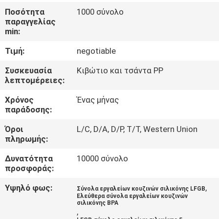
ΈΛΕΓΧΟΣ
Ποσότητα
1000 σύνολο
παραγγελίας
min:
ΜΑΣ
Τιμή:
negotiable
ΕΛΆΤΕ
ΣΕ
Συσκευασία
Κιβώτιο και τσάντα PP
λεπτομέρειες:
ΕΠΑΦΉ
Χρόνος
Ένας μήνας
ΜΕ
παράδοσης:
Όροι
L/C, D/A, D/P, T/T, Western Union
ΖΗΤΉΣΤΕ
πληρωμής:
ΈΝΑ
Δυνατότητα
10000 σύνολο
ΑΠΌΣΠΑΣΜΑ
προσφοράς:
Υψηλό φως:
,
Σύνολα εργαλείων κουζινών σιλικόνης LFGB
Ελεύθερα σύνολα εργαλείων κουζινών
SITEMAP
σιλικόνης BPA
,