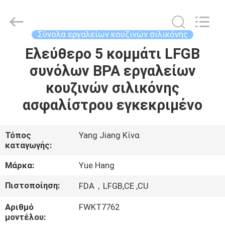
εργαλείων
κουζινών
σιλικόνης
supplier.
Copyright
Σύνολα εργαλείων κουζινών σιλικόνης
©
2021
-
Ελεύθερο 5 κομμάτι LFGB
ΣΠΊΤΙ
2025
Guangzhou
συνόλων BPA εργαλείων
Yuehang
Trading
Co.,Ltd..
ΠΡΟΪΌΝΤΑ
κουζινών σιλικόνης
All
Rights
Reserved.
ασφαλίστρου εγκεκριμένο
ΠΕΡΊΠΟΥ
ΕΜΕΊΣ
Τόπος
Yang Jiang Κίνα
καταγωγής:
ΓΎΡΟΣ
Μάρκα:
Yue Hang
ΕΡΓΟΣΤΑΣΊΩΝ
Πιστοποίηση:
FDA，LFGB,CE ,CU
Αριθμό
FWKT7762
ΠΟΙΟΤΙΚΌΣ
μοντέλου: