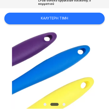
LFGB σύνολο εργαλείων σιλικόνης 5
κομματιού
PRIVACY
POLICY
ΚΑΛΎΤΕΡΗ ΤΙΜΉ