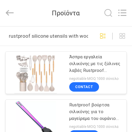
2026
Guangzhou
Yuehang
Προϊόντα
Trading
Co.,Ltd..
All
Rights
Reserved.
ΣΠΊΤΙ
rustproof silicone utensils with wooden handles διαδ
ΠΡΟΪΌΝΤΑ
Άσπρα εργαλεία
σιλικόνης με τις ξύλινες
ΠΕΡΊΠΟΥ
λαβές Rustproof
ΕΜΕΊΣ
Scaldingproof
negotiable MOQ:1000 σύνολο
CONTACT
ΓΎΡΟΣ
Rustproof βούρτσα
ΕΡΓΟΣΤΑΣΊΩΝ
σιλικόνης για το
μαγείρεμα του ουράνιου
ΠΟΙΟΤΙΚΌΣ
τόξου αμόλυβδο
negotiable MOQ:1000 σύνολα