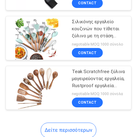
Cadmiumfree
ΈΛΕΓΧΟΣ
CONTACT
Σιλικόνης εργαλείο
ΜΑΣ
κουζινών που τίθεται
ΕΛΆΤΕ
ξύλινο με τη στάση
ΣΕ
Rustproof
negotiable MOQ:1000 σύνολο
Multiapplication
ΕΠΑΦΉ
CONTACT
ΜΕ
Teak Scratchfree ξύλινα
μαγειρεύοντας εργαλεία,
ΖΗΤΉΣΤΕ
Rustproof εργαλεία
κουζινών μη ραβδιών
ΈΝΑ
negotiable MOQ:1000 σύνολα
CONTACT
ΑΠΌΣΠΑΣΜΑ
SITEMAP
Δείτε περισσότερων