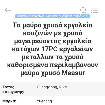
2026
Guangzhou
Yuehang
Trading
Co.,Ltd..
Σύνολα εργαλείων κουζινών σιλικόνης
All
Rights
Reserved.
Τα μαύρα χρυσά εργαλεία
ΣΠΊΤΙ
κουζινών με χρυσά
ΠΡΟΪΌΝΤΑ
μαγειρεύοντας εργαλεία
κατόχων 17PC εργαλείων
ΠΕΡΊΠΟΥ
μετάλλων τα χρυσά
ΕΜΕΊΣ
καθορισμένα περιλαμβάνουν
μαύρο χρυσό Measur
ΓΎΡΟΣ
ΕΡΓΟΣΤΑΣΊΩΝ
Τόπος
Guangdong, Κίνα
καταγωγής:
ΠΟΙΟΤΙΚΌΣ
Μάρκα:
Yuehang