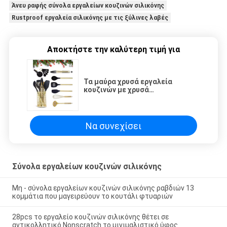
Άνευ ραφής σύνολα εργαλείων κουζινών σιλικόνης
Rustproof εργαλεία σιλικόνης με τις ξύλινες λαβές
Αποκτήστε την καλύτερη τιμή για
Τα μαύρα χρυσά εργαλεία
κουζινών με χρυσά
μαγειρεύοντας εργαλεία
κατόχων 17PC εργαλείων
μετάλλων τα χρυσά καθορισμένα
περιλαμβάνουν μαύρο χρυσό
Να συνεχίσει
Measur
Σύνολα εργαλείων κουζινών σιλικόνης
Μη - σύνολα εργαλείων κουζινών σιλικόνης ραβδιών 13
κομμάτια που μαγειρεύουν το κουτάλι φτυαριών
28pcs το εργαλείο κουζινών σιλικόνης θέτει σε
αντικολλητικό Nonscratch το μινιμαλιστικό ύφος