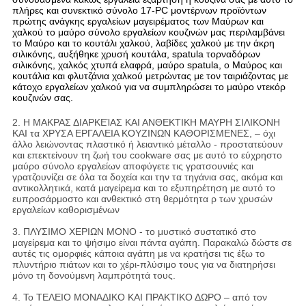
πλήρες και συνεκτικό σύνολο 17-PC μοντέρνων προϊόντων
πρώτης ανάγκης εργαλείων μαγειρέματος των Μαύρων και
χαλκού το μαύρο σύνολο εργαλείων κουζινών μας περιλαμβάνει
το Μαύρο και το κουτάλι χαλκού, λαβίδες χαλκού με την άκρη
σιλικόνης, αυξήθηκε χρυσή κουτάλα, spatula τορναδόρων
σιλικόνης, χαλκός χτυπά ελαφρά, μαύρο spatula, ο Μαύρος και
κουτάλια και φλυτζάνια χαλκού μετρώντας με τον ταιριάζοντας με
κάτοχο εργαλείων χαλκού για να συμπληρώσει το μαύρο ντεκόρ
κουζινών σας.
2. Η ΜΑΚΡΑΣ ΔΙΑΡΚΕΊΑΣ ΚΑΙ ΑΝΘΕΚΤΙΚΗ ΜΑΥΡΗ ΣΙΛΙΚΟΝΗ
ΚΑΙ τα ΧΡΥΣΑ ΕΡΓΑΛΕΙΑ ΚΟΥΖΙΝΩΝ ΚΑΘΟΡΙΣΜΕΝΕΣ, – όχι
άλλο λειώνοντας πλαστικό ή λειαντικό μέταλλο - προστατεύουν
και επεκτείνουν τη ζωή του cookware σας με αυτό το εύχρηστο
μαύρο σύνολο εργαλείων αποφύγετε τις γρατσουνιές και
γρατζουνίζει σε όλα τα δοχεία και την τα τηγάνια σας, ακόμα και
αντικολλητικά, κατά μαγείρεμα και το εξυπηρέτηση με αυτό το
ευπροσάρμοστο και ανθεκτικό στη θερμότητα ρ των χρυσών
εργαλείων καθορισμένων
3.
ΠΛΥΣΙΜΟ ΧΕΡΙΩΝ ΜΟΝΟ - το μυστικό συστατικό στο
μαγείρεμα και το ψήσιμο είναι πάντα αγάπη. Παρακαλώ δώστε σε
αυτές τις ομορφιές κάποια αγάπη με να κρατήσει τις έξω το
πλυντήριο πιάτων και το χέρι-πλύσιμο τους για να διατηρήσει
μόνο τη δονούμενη λαμπρότητά τους.
4.
Το ΤΕΛΕΙΟ ΜΟΝΑΔΙΚΟ ΚΑΙ ΠΡΑΚΤΙΚΟ ΔΩΡΟ – από τον