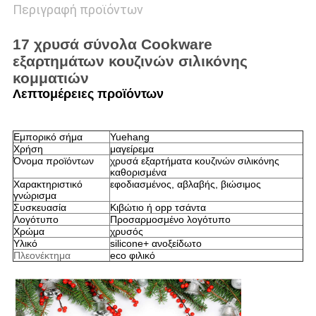
Περιγραφή προϊόντων
17 χρυσά σύνολα Cookware
εξαρτημάτων κουζινών σιλικόνης
κομματιών
Λεπτομέρειες προϊόντων
Εμπορικό σήμα
Yuehang
Χρήση
μαγείρεμα
Όνομα προϊόντων
χρυσά εξαρτήματα κουζινών σιλικόνης
καθορισμένα
Χαρακτηριστικό
εφοδιασμένος, αβλαβής, βιώσιμος
γνώρισμα
Συσκευασία
Κιβώτιο ή opp τσάντα
Λογότυπο
Προσαρμοσμένο λογότυπο
Χρώμα
χρυσός
Υλικό
silicone+ ανοξείδωτο
Πλεονέκτημα
eco φιλικό