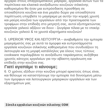
αρχάριο στους επαγγελματικούς μάγειρες, εργαλεία αυτών των τα
περίπλοκα και κλασικά ανοξείδωτου κουζινών σιλικόνης
καθορισμένα θα ήταν μια ευπρόσδεκτη προσθήκη σε
οποιαδήποτε κουζίνα και ένα μεγάλο δώρο για οποιαδήποτε
περίπτωση υπερβείτε το μαγείρεμα με αυτήν την κομψή χρυσή
και μαύρη κουζίνα των εργαλείων από την προετοιμασία των
τροφίμων στην επίδειξη στο μετρητή σας, αυτοί εξυπηρετώντας
εργαλεία χαλκού αξίζουν να δουν - ζευγάρια τέλεια με το ντεκόρ
κουζινών χαλκού & τα χρυσά εξαρτήματα κουζινών!
5.
UPERIOR ΥΦΟΣ ΚΑΙ ΛΕΙΤΟΥΡΓΙΑ – αναβαθμίστε την εμπειρία
μαγειρέματός σας με αυτά τα όμορφα και ευπροσάρμοστα
εργαλεία κουζινών σιλικόνης καθορισμένα που συνδυάζουν τη
λειτουργία και τη μορφή κατάλληλος για όλους τους τύπους
cookware περιλαμβάνει το ανοξείδωτο ταιριάσματος αυξήθηκε
χρυσός κάτοχος εργαλείων για την αβίαστη οργάνωση και
επίδειξη στην κουζίνα σας.
Γιατί αγαπάμε τι κάνουμε;
6. Ο χρόνος εξόδων στην κουζίνα μπορεί αρκετούς όπως είναι,
και θέλουμε να καταστήσουμε την εμπειρία πιό δονούμενη μέσω
των όμορφων και λειτουργικών μαγειρικών εργαλείων και των
εξαρτημάτων μας
Σύνολα εργαλείων κουζινών σιλικόνης ODM