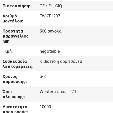
ΈΛΕΓΧΟΣ
Πιστοποίηση:
CE / EU, CIQ
Αριθμό
FWKT1207
ΜΑΣ
μοντέλου:
ΕΛΆΤΕ
Ποσότητα
500 σύνολα
ΣΕ
παραγγελίας
min:
ΕΠΑΦΉ
Τιμή:
negotiable
ΜΕ
Συσκευασία
Κιβώτιο ή opp τσάντα
λεπτομέρειες:
ΖΗΤΉΣΤΕ
Χρόνος
5-8
ΈΝΑ
παράδοσης:
ΑΠΌΣΠΑΣΜΑ
Όροι
Western Union, T/T
πληρωμής:
SITEMAP
Δυνατότητα
10000
προσφοράς: