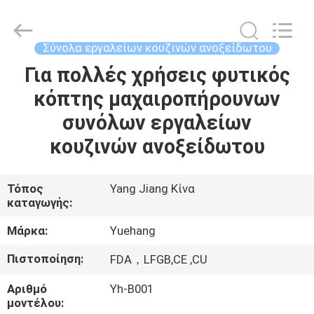
2026
Guangzhou
Yuehang
Trading
Co.,Ltd..
Σύνολα εργαλείων κουζινών ανοξείδωτου
All
Rights
Reserved.
Για πολλές χρήσεις φυτικός
ΣΠΊΤΙ
κόπτης μαχαιροπήρουνων
ΠΡΟΪΌΝΤΑ
συνόλων εργαλείων
κουζινών ανοξείδωτου
ΠΕΡΊΠΟΥ
ΕΜΕΊΣ
Τόπος
Yang Jiang Κίνα
καταγωγής:
ΓΎΡΟΣ
Μάρκα:
Yuehang
ΕΡΓΟΣΤΑΣΊΩΝ
Πιστοποίηση:
FDA，LFGB,CE ,CU
Αριθμό
Yh-B001
ΠΟΙΟΤΙΚΌΣ
μοντέλου: