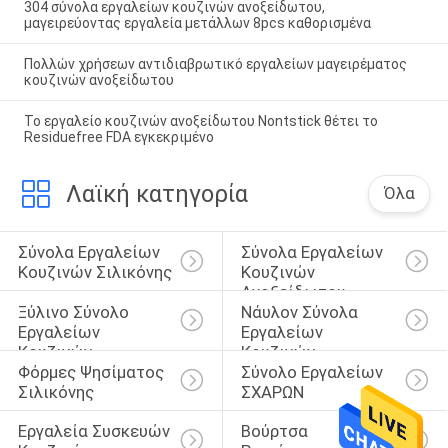
304 σύνολα εργαλείων κουζινών ανοξείδωτου,
μαγειρεύοντας εργαλεία μετάλλων 8pcs καθορισμένα
Πολλών χρήσεων αντιδιαβρωτικό εργαλείων μαγειρέματος
κουζινών ανοξείδωτου
Το εργαλείο κουζινών ανοξείδωτου Nontstick θέτει το
Residuefree FDA εγκεκριμένο
Λαϊκή κατηγορία
Όλα
Σύνολα Εργαλείων 
Σύνολα Εργαλείων 
Κουζινών Σιλικόνης
Κουζινών 
Ανοξείδωτου
Ξύλινο Σύνολο 
Νάυλον Σύνολα 
Εργαλείων 
Εργαλείων 
Κουζινών
Κουζινών
Φόρμες Ψησίματος 
Σύνολο Εργαλείων 
Σιλικόνης
ΣΧΑΡΩΝ
Εργαλεία Συσκευών 
Βούρτσα 