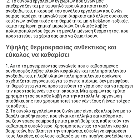
2.
Τα σύνολα εργαλείων εγχώριων κουζινών μας
επεξεργάζονται με τα υψηλότερα υλικά ποιοτικού
ανοξείδωτου, η κορυφή του συνόλου εργαλείων κουζινών
σειράς παρέχει τη μεγαλύτερη διάρκεια από άλλες συσκευές
κουζινών, ανθεκτικός στη θερμότητα, μη-stick&non-τοξικές,
καμία περίεργη χημική μυρωδιών. Οι υλικές λαβές
πολυπροπυλενίου έχουν τη μεγάλη μόνωση θερμότητας, που
προστατεύει τα χέρια σας από να ζεματίσουν.
Υψηλής θερμοκρασίας ανθεκτικός και
εύκολος να καθαρίσει
1. Αυτό το μαγειρεύοντας εργαλείο που ο καθορισμένος
συνδυασμός λαβής υλικών κεφαλιών και πολυπροπυλενίου
ανοξείδωτου, η λαβή υλικών πολυπροπυλενίου cookware
σχεδιάζεται εργονομικά για το άνετο πιάσιμο, δεν μεταφέρει
τη θερμότητα για να προστατεύσει τα χέρια σας και να παρέχει
την προστασία ενάντια στη σκουριά. Μια κρεμώντας τρύπα
χρησιμότητας σε κάθε λαβή για την κατάλληλη οργάνωση
αποθήκευσης που χρησιμοποιεί τους γάντζους ή ένας τοίχος
τοποθετεί.
2. Το σύνολο εργαλείων κουζινών μας είναι εξοπλισμένο με το
βαρέλι αποθήκευσης, που είναι κατάλληλα και καθαρά και
σώζουν space.equipped με μια μικρή βούρτσα, καθιστούν τον
καθαρισμό ευκολότερο. Χρησιμοποιώντας το νάυλον κεφάλι
βουρτσών, δεν βλάπτει την επιφάνεια, εύκολη να αφαιρέσει
τους λεκέδες, εύκολους καθαρός-με τον πυρήνα ανοξείδωτου.