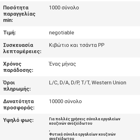
ΈΛΕΓΧΟΣ
Ποσότητα
1000 σύνολο
παραγγελίας
min:
ΜΑΣ
Τιμή:
negotiable
ΕΛΆΤΕ
ΣΕ
Συσκευασία
Κιβώτιο και τσάντα PP
λεπτομέρειες:
ΕΠΑΦΉ
Χρόνος
Ένας μήνας
ΜΕ
παράδοσης:
Όροι
L/C, D/A, D/P, T/T, Western Union
ΖΗΤΉΣΤΕ
πληρωμής:
ΈΝΑ
Δυνατότητα
10000 σύνολο
ΑΠΌΣΠΑΣΜΑ
προσφοράς:
Υψηλό φως:
Για πολλές χρήσεις σύνολα εργαλείων
κουζινών ανοξείδωτου
SITEMAP
,
Φυτικά σύνολα εργαλείων κουζινών
ανοξείδωτου