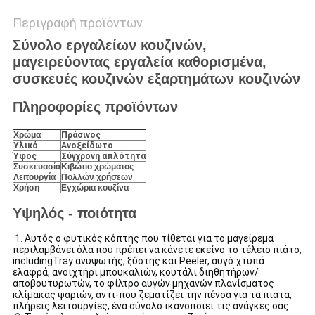
Περιγραφή προϊόντων
Σύνολο εργαλείων κουζινών,
μαγειρεύοντας εργαλεία καθορισμένα,
συσκευές κουζινών εξαρτημάτων κουζινών
Πληροφορίες προϊόντων
Χρώμα
Πράσινος
Υλικό
Ανοξείδωτο
Ύφος
Σύγχρονη απλότητα
Συσκευασία
Κιβώτιο χρώματος
Λειτουργία
Πολλών χρήσεων
Χρήση
Εγχώρια κουζίνα
Υψηλός - ποιότητα
1.
Αυτός ο φυτικός κόπτης που τίθεται για το μαγείρεμα
περιλαμβάνει όλα που πρέπει να κάνετε εκείνο το τέλειο πιάτο,
includingTray ανυψωτής, ξύστης και Peeler, αυγό χτυπά
ελαφρά, ανοιχτήρι μπουκαλιών, κουτάλι διηθητήρων/
αποβουτυρωτών, το φίλτρο αυγών μηχανών πλανίσματος
κλίμακας ψαριών, αντι-που ζεματίζει την πένσα για τα πιάτα,
πλήρεις λειτουργίες, ένα σύνολο ικανοποιεί τις ανάγκες σας.